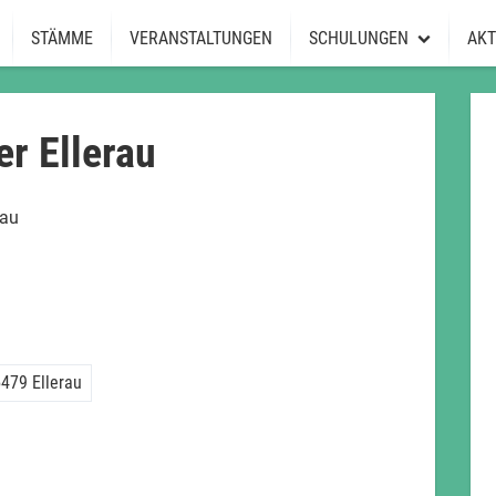
STÄMME
VERANSTALTUNGEN
SCHULUNGEN
AKT
Schulungen
JuLeiCa-Kurs
r Ellerau
rau
o
nder
479 Ellerau