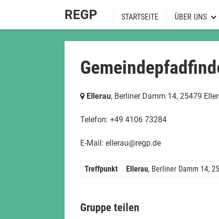
REGP
STARTSEITE
ÜBER UNS
Über uns
Vorstand
Gemeindepfadfinde
Ordnungen
Ellerau
, Berliner Damm 14,
25479 Elle
Spendenkont
Telefon: +49 4106 73284
Altringpfadfi
E-Mail: ellerau@regp.de
Treffpunkt
Ellerau
, Berliner Damm 14,
25
Gruppe teilen