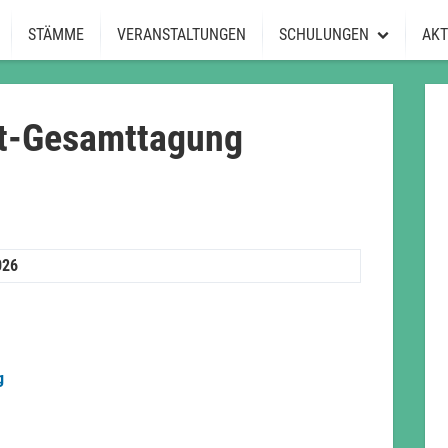
STÄMME
VERANSTALTUNGEN
SCHULUNGEN
AKT
Schulungen
JuLeiCa-Kurs
st-Gesamttagung
o
nder
026
g