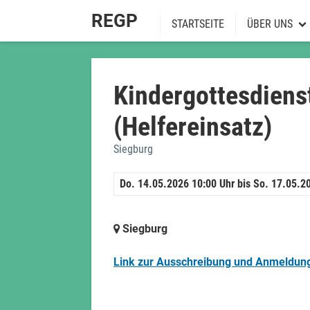
REGP
STARTSEITE
ÜBER UNS
Über uns
Vorstand
Kindergottesdien
Ordnungen
(Helfereinsatz)
Spendenkont
Siegburg
Altringpfadfi
Do. 14.05.2026 10:00 Uhr
bis So. 17.05.2
Siegburg
Link zur Ausschreibung und Anmeldun